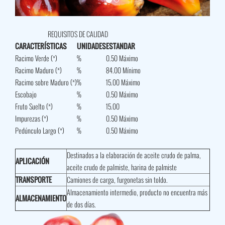
REQUISITOS DE CALIDAD
CARACTERÍSTICAS
UNIDADES
ESTANDAR
Racimo Verde (*)
%
0.50 Máximo
Racimo Maduro (*)
%
84.00 Mínimo
Racimo sobre Maduro (*)
%
15.00 Máximo
Escobajo
%
0.50 Máximo
Fruto Suelto (*)
%
15.00
Impurezas (*)
%
0.50 Máximo
Pedúnculo Largo (*)
%
0.50 Máximo
Destinados a la elaboración de aceite crudo de palma,
APLICACIÓN
aceite crudo de palmiste, harina de palmiste
TRANSPORTE
Camiones de carga, furgonetas sin toldo.
Almacenamiento intermedio, producto no encuentra más
ALMACENAMIENTO
de dos días.