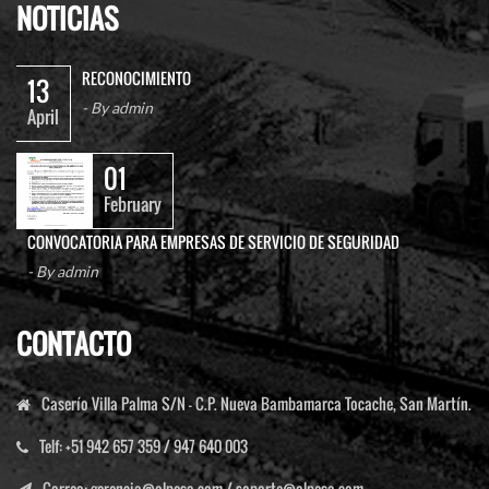
NOTICIAS
RECONOCIMIENTO
13
- By
admin
April
01
February
CONVOCATORIA PARA EMPRESAS DE SERVICIO DE SEGURIDAD
- By
admin
CONTACTO
Caserío Villa Palma S/N - C.P. Nueva Bambamarca Tocache, San Martín.
Telf:
+51 942 657 359 / 947 640 003
Correo
:
gerencia@olpesa.com
/
soporte@olpesa.com