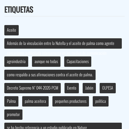
Aceite
Además de la vinculación entre la Nutella y el aceite de palma como agente
cancerígeno publicitada intensamente en los medios de comunicación
agroindustria
aunque no todas
Capacitaciones
como respaldo a sus afirmaciones contra el aceite de palma.
Decreto Supremo N° 044-2020-PCM
Evento
Jabón
OLPESA
Palma
palma aceitera
pequeños productores
politica
promotor
se ha hecho referencia a un estudio publicado en Nature
(doi:10.1038/nature20791; G. Pascual et al. 2016) citado por algunas fuentes
se ha hecho referencia a un estudio publicado en Nature ..
Videos