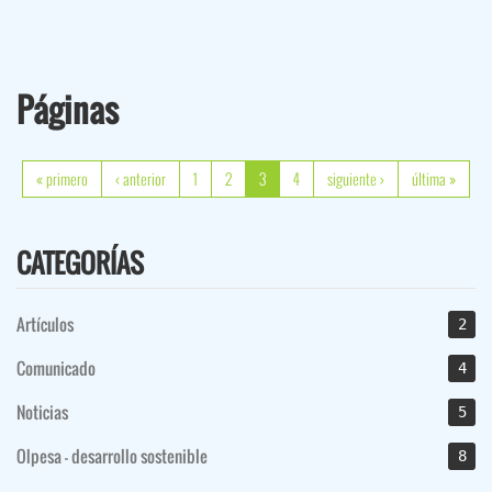
Páginas
« primero
‹ anterior
1
2
3
4
siguiente ›
última »
CATEGORÍAS
Artículos
2
Comunicado
4
Noticias
5
Olpesa - desarrollo sostenible
8
ETIQUETAS