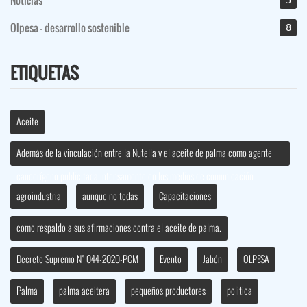
Olpesa - desarrollo sostenible
8
ETIQUETAS
Aceite
Además de la vinculación entre la Nutella y el aceite de palma como agente
cancerígeno publicitada intensamente en los medios de comunicación
agroindustria
aunque no todas
Capacitaciones
como respaldo a sus afirmaciones contra el aceite de palma.
Decreto Supremo N° 044-2020-PCM
Evento
Jabón
OLPESA
Palma
palma aceitera
pequeños productores
politica